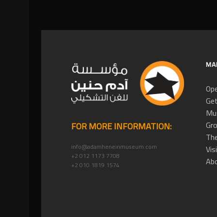
MA
Ope
Get
Mus
Gro
FOR MORE INFORMATION:
The
info@adamheneinmuseum.com
Vis
+2 012 1173 7708
Ab
+2 010 1819 1574