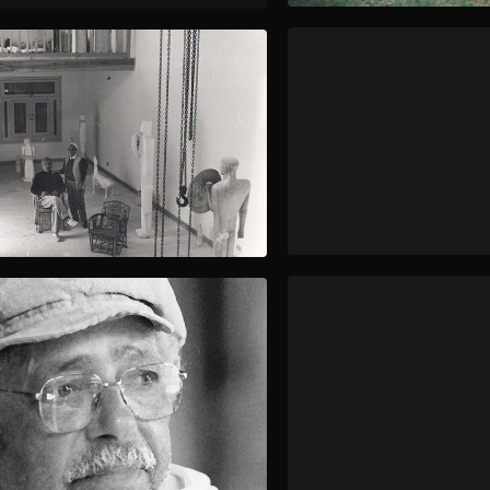
آل حنين في مرسم آدم بالحرانية، إبريل ١٩٩٣
لمحات من حياة آدم حنين