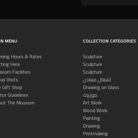
IN MENU
COLLECTION CATEGORIES
ning Hours & Rates
Sculpture
ting Here
Sculpture
eum Facilities
Sculpture
اشغال معادن
up Visits
 Gift Shop
Drawing on Glass
موزييك
itor Guidelines
out The Museum
Art Work
Wood Work
Painting
Drawing
Printmaking