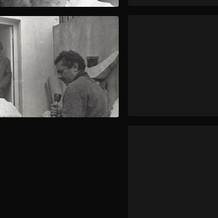
من حياة آدم حنين
آدم حنين بصحبة الفنان التشكيلي ووزير الثقافة الأسبق فاروق حسني