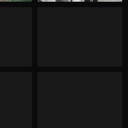
لمحات من حياة آدم حنين
آدم حنين من معرضه في بيت السناري عام ١٩٦٦ ،وبجواره تمثال نسمة المصنوع من الرونز، وأتم آدم التمثال في القرنة عام ١٩٦٥
لمحات من حياة آدم حنين
آدم حنين وزوجته عفاف الديب بصحبة المخرج ومهندس الديكور السينمائي صلاح مرعي في مركز جورج بومبيدو الثقافي في باريس، يناير ١٩٩٠