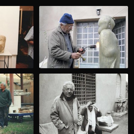
لمحات من حياة آدم حنين
لمحات 
لمحات من حياة آدم حنين
آدم حنين بصحبة د/عصام درويش في حديقة منزل الفنان